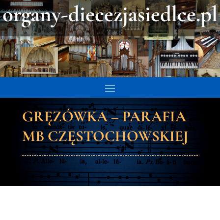
organy-diecezjasiedlce.pl
GRĘZÓWKA – PARAFIA
MB CZĘSTOCHOWSKIEJ