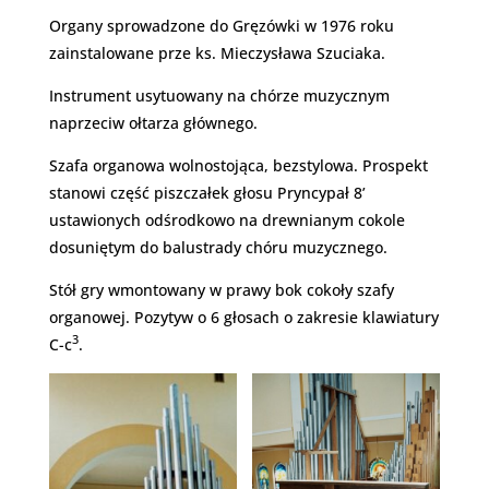
Organy sprowadzone do Gręzówki w 1976 roku
zainstalowane prze ks. Mieczysława Szuciaka.
Instrument usytuowany na chórze muzycznym
naprzeciw ołtarza głównego.
Szafa organowa wolnostojąca, bezstylowa. Prospekt
stanowi część piszczałek głosu Pryncypał 8’
ustawionych odśrodkowo na drewnianym cokole
dosuniętym do balustrady chóru muzycznego.
Stół gry wmontowany w prawy bok cokoły szafy
organowej. Pozytyw o 6 głosach o zakresie klawiatury
3
C-c
.