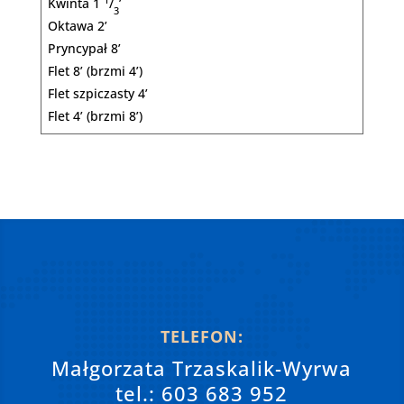
Kwinta 1
/
’
3
Oktawa 2’
Pryncypał 8’
Flet 8’ (brzmi 4’)
Flet szpiczasty 4’
Flet 4’ (brzmi 8’)
TELEFON:
Małgorzata Trzaskalik-Wyrwa
tel.: 603 683 952