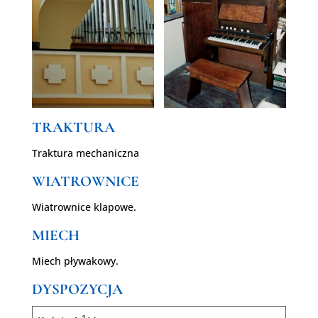
TRAKTURA
Traktura mechaniczna
WIATROWNICE
Wiatrownice klapowe.
MIECH
Miech pływakowy.
DYSPOZYCJA
1