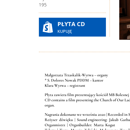
195
PŁYTA CD

KUPUJĘ
Małgorzata Trzaskalik-Wyrwa – organy
* S. Dolores Nowak PDDM – kantor
Klara Wyrwa – registrant
Płyta zawiera film prezentujący kościół MB Bolesnej
CD contains a film presenting the Church of Our Lad
organ.
Nagrania dokonano we wrześniu 2020 | Recorded in 
Reżyser dźwięku | Sound engineering: Jakub Garba
Organmistrz | Organbuilder: Marta Kogut