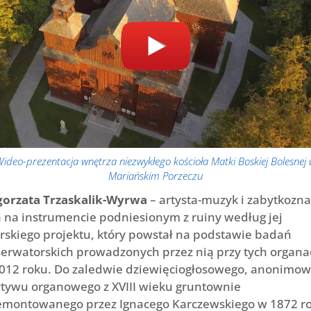
ideo-prezentacja wnętrza niezwykłego kościoła Matki Boskiej Bolesnej
Mariańskim Porzeczu
gorzata Trzaskalik-Wyrwa
– artysta-muzyk i zabytkozn
a na instrumencie podniesionym z ruiny według jej
rskiego projektu, który powstał na podstawie badań
erwatorskich prowadzonych przez nią przy tych organa
012 roku. Do zaledwie dziewięciogłosowego, anonimo
tywu organowego z XVIII wieku gruntownie
montowanego przez Ignacego Karczewskiego w 1872 r