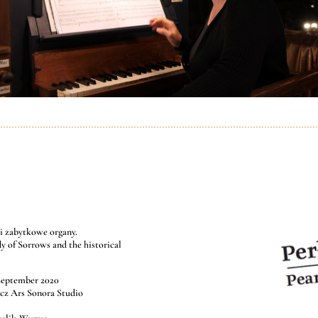
 i zabytkowe organy.
y of Sorrows and the historical
September 2020
cz Ars Sonora Studio