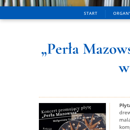
START
ORGANY
„Perła Mazows
w
Płyt
drew
mala
kom