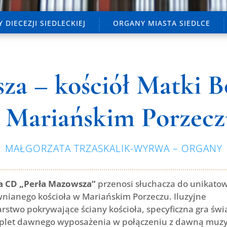
 DIECEZJI SIEDLECKIEJ
ORGANY MIASTA SIEDLCE
za – kościół Matki Bo
 Mariańskim Porzecz
MAŁGORZATA TRZASKALIK-WYRWA – ORGANY
a CD „Perła Mazowsza”
przenosi słuchacza do unikato
nianego kościoła w Mariańskim Porzeczu. Iluzyjne
rstwo pokrywające ściany kościoła, specyficzna gra świa
plet dawnego wyposażenia w połączeniu z dawną muz