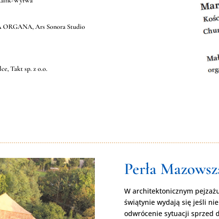
skalik-Wyrwa
CA ORGANA, Ars Sonora Studio
, Takt sp. z o.o.
Perła Mazowsz
W architektonicznym pejzażu
świątynie wydają się jeśli ni
odwrócenie sytuacji sprzed d