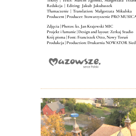
Teksty | Texts: Marcin Zgliński, Małgorzata Trza
Redakcja | Editing: Jakub Jakubaszek
Tłumaczenie | Translation: Małgorzata Mikulska
Producent | Producer: Stowarzyszenie PRO MUSI
Zdjęcia | Photos: ks. Jan Krajewski MIC
Projekt i łamanie | Design and layout: Zerkaj Studio
Krój pisma | Font: Franciszek Otto, Nowy Toruń
Produkcja | Production: Drukarnia NOWATOR Siedlce