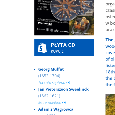
orga
czas
osie
w bo
oraz
The 
PŁYTA CD

wood
KUPUJĘ
cove
of o
list
Georg Muffat
18th
(1653-1704)
the 
Toccata septima
I
the 
Jan Pieterszoon Sweelinck
(1562-1621)
More palatino
I
Adam z Wągrowca