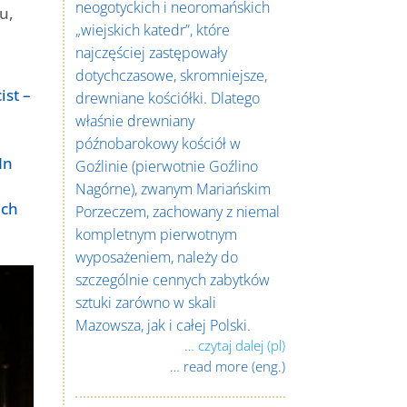
neogotyckich i neoromańskich
u,
„wiejskich katedr”, które
najczęściej zastępowały
dotychczasowe, skromniejsze,
ist –
drewniane kościółki. Dlatego
właśnie drewniany
późnobarokowy kościół w
In
Goźlinie (pierwotnie Goźlino
Nagórne), zwanym Mariańskim
ich
Porzeczem, zachowany z niemal
kompletnym pierwotnym
wyposażeniem, należy do
szczególnie cennych zabytków
sztuki zarówno w skali
Mazowsza, jak i całej Polski.
… czytaj dalej (pl)
… read more (eng.)