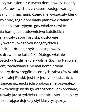
cioły wniesione z drewna dominowały. Padały
ą pożarów i wichur, z czasem zastępowano je
wanymi gmachami. Czego nie wyrządziły klęski
wojenne, tego dopełniały planowe działania
kazie tolerancyjnym, gdy władze carskie
nia hamujące budownictwo katolickich
jak cały zabór rosyjski, dosłownie
sylwetami okazałych neogotyckich i
edr”, które najczęściej zastępowały
, drewniane kościółki. Dlatego właśnie
ciół w Goźlinie (pierwotnie Goźlino Nagórne),
em, zachowany z niemal kompletnym
ależy do szczególnie cennych zabytków sztuki
 i całej Polski. Jest też jednym z ostatnich,
ającej już epoki (chronologicznie przynależy
sławowskiej): kiedy go wznoszono i dekorowano,
tawały już arcydzieła Domenica Merliniego czy
zentujące dojrzały styl klasycystyczny.