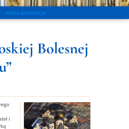
PERŁA MAZOWSZA
skiej Bolesnej
u”
wego
teł i
yką