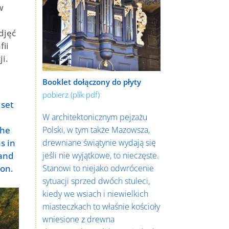
w
djęć
fii
ji.
Booklet dołączony do płyty
pobierz (plik pdf)
 set
W architektonicznym pejzażu
the
Polski, w tym także Mazowsza,
s in
drewniane świątynie wydają się
 and
jeśli nie wyjątkowe, to nieczęste.
ion.
Stanowi to niejako odwrócenie
sytuacji sprzed dwóch stuleci,
kiedy we wsiach i niewielkich
miasteczkach to właśnie kościoły
wniesione z drewna