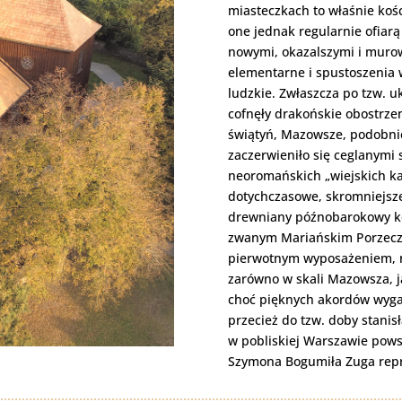
miasteczkach to właśnie koś
one jednak regularnie ofiar
nowymi, okazalszymi i muro
elementarne i spustoszenia 
ludzkie. Zwłaszcza po tzw. u
cofnęły drakońskie obostrze
świątyń, Mazowsze, podobnie 
zaczerwieniło się ceglanymi 
neoromańskich „wiejskich kat
dotychczasowe, skromniejsze
drewniany późnobarokowy koś
zwanym Mariańskim Porzecz
pierwotnym wyposażeniem, n
zarówno w skali Mazowsza, jak
choć pięknych akordów wygas
przecież do tzw. doby stani
w pobliskiej Warszawie pows
Szymona Bogumiła Zuga repre