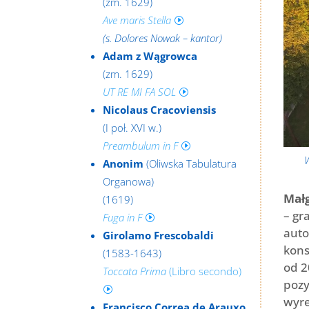
(zm. 1629)
Ave maris Stella
I
(s. Dolores Nowak – kantor)
Adam z Wągrowca
(zm. 1629)
UT RE MI FA SOL
I
Nicolaus Cracoviensis
(I poł. XVI w.)
Preambulum in F
I
W
Anonim
(Oliwska Tabulatura
Organowa)
Mał
(1619)
– gr
Fuga in F
I
auto
Girolamo Frescobaldi
kons
(1583-1643)
od 2
Toccata Prima
(Libro secondo)
pozy
I
wyre
Francisco Correa de Arauxo