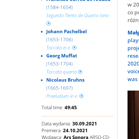
w 20
(1584-1654)
co p
Segundo Tiento
de Quarto tono
różn
I
Johann Pachelbel
Mał
(1653-1706)
play
proj
Toccata in e.
I
rese
Georg Muffat
2020
(1653-1704)
voic
Toccata quarta
I
was 
Nicolaus Bruhns
(1665-1697)
Praeludium in e.
I
Total time:
49:45
Data wydania:
30.09.2021
Premiera:
24.10.2021
Wydawca:
Ars Sonora
ARSO-CD-