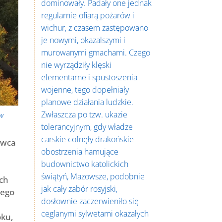
dominowały. Padały one jednak
regularnie ofiarą pożarów i
wichur, z czasem zastępowano
je nowymi, okazalszymi i
murowanymi gmachami. Czego
nie wyrządziły klęski
elementarne i spustoszenia
wojenne, tego dopełniały
planowe działania ludzkie.
Zwłaszcza po tzw. ukazie
 w
tolerancyjnym, gdy władze
carskie cofnęły drakońskie
awca
obostrzenia hamujące
budownictwo katolickich
świątyń, Mazowsze, podobnie
ch
jak cały zabór rosyjski,
wego
dosłownie zaczerwieniło się
ceglanymi sylwetami okazałych
oku,