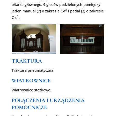
ołtarza głównego. 9 głosów podzielonych pomiędzy
3
jeden manuał (7) o zakresie C-f
i pedał (2) o zakresie
1
C-c
.
TRAKTURA
Traktura pneumatyczna
WIATROWNICE
Wiatrownice stożkowe.
POŁĄCZENIA I URZĄDZENIA
POMOCNICZE