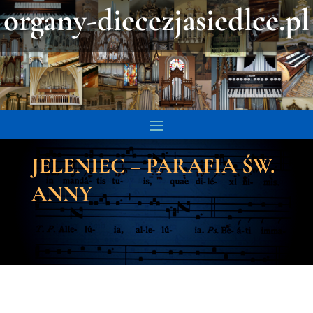
organy-diecezjasiedlce.pl
JELENIEC – PARAFIA ŚW.
ANNY