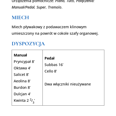
Urządzenia pomocnicze:
Piano, Tutti, Połączenia:
Manuał/Pedał, Super, Tremolo
.
MIECH
Miech pływakowy z podawaczem klinowym
umieszczony na powrót w cokole szafy organowej.
DYSPOZYCJA
Manuał
Pedał
Pryncypał 8’
Subbas 16’
Oktawa 4’
Cello 8’
Salicet 8’
Aeolina 8’
Dwa włączniki nieużywane
Burdon 8’
Dulcjan 4’
2
Kwinta 2
/
’
3