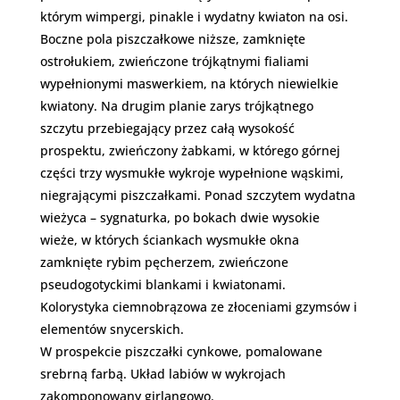
którym wimpergi, pinakle i wydatny kwiaton na osi.
Boczne pola piszczałkowe niższe, zamknięte
ostrołukiem, zwieńczone trójkątnymi fialiami
wypełnionymi maswerkiem, na których niewielkie
kwiatony. Na drugim planie zarys trójkątnego
szczytu przebiegający przez całą wysokość
prospektu, zwieńczony żabkami, w którego górnej
części trzy wysmukłe wykroje wypełnione wąskimi,
niegrającymi piszczałkami. Ponad szczytem wydatna
wieżyca – sygnaturka, po bokach dwie wysokie
wieże, w których ściankach wysmukłe okna
zamknięte rybim pęcherzem, zwieńczone
pseudogotyckimi blankami i kwiatonami.
Kolorystyka ciemnobrązowa ze złoceniami gzymsów i
elementów snycerskich.
W prospekcie piszczałki cynkowe, pomalowane
srebrną farbą. Układ labiów w wykrojach
zakomponowany girlangowo.