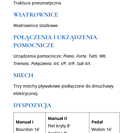
Traktura pneumatyczna
WIATROWNICE
Wiatrownice stożkowe.
POŁĄCZENIA I URZĄDZENIA
POMOCNICZE
Urządzenia pomocnicze:
Piano, Forte, Tutti, WK,
Tremolo, Połączenia: II/I, I/P, II/P, Sub II/I
.
MIECH
Trzy miechy pływakowe podłączone do dmuchawy
elektrycznej.
DYSPOZYCJA
Manuał II
Manuał I
Pedał
Flet kryty 8’
Bourdon 16’
Wiolon 16’