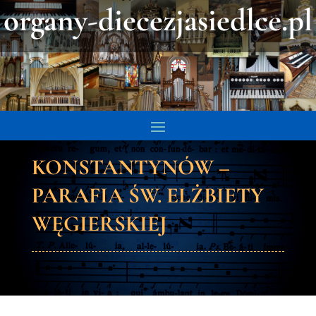
organy-diecezjasiedlce.pl
KONSTANTYNÓW –
PARAFIA ŚW. ELŻBIETY
WĘGIERSKIEJ