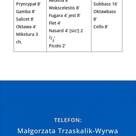
Aeolina 8’
Pryncypał 8’
Subbass 16’
Wokscelestis 8’
Gamba 8’
Oktawbass
Fugara 4’ jest 8’
Salicet 8’
8’
Flet 4’
Oktawa 4’
Cello 8’
Nasard 4’ [sic!] 2
Mikstura 3
2
/
’
3
ch.
Picolo 2’
TELEFON:
Małgorzata Trzaskalik-Wyrwa