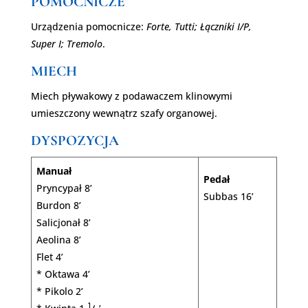
POMOCNICZE
Urządzenia pomocnicze:
Forte, Tutti; Łączniki I/P,
Super I; Tremolo
.
MIECH
Miech pływakowy z podawaczem klinowymi
umieszczony wewnątrz szafy organowej.
DYSPOZYCJA
Manuał
Pedał
Pryncypał 8’
Subbas 16’
Burdon 8’
Salicjonał 8’
Aeolina 8’
Flet 4’
* Oktawa 4’
* Pikolo 2’
1