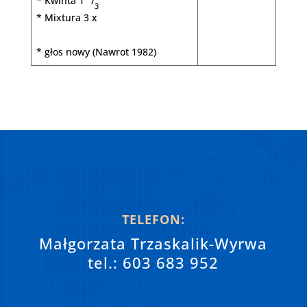
* Kwinta 1
/
’
3
* Mixtura 3 x
* głos nowy (Nawrot 1982)
TELEFON:
Małgorzata Trzaskalik-Wyrwa
tel.: 603 683 952