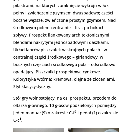
pilastrami, na których zamknięcie wykroju w łuk
pełny i zwieńczenie gzymsem dwuspadowo; części
boczne węższe, zwieńczone prostym gzymsem. Nad
środkowym polem centralnie – lira, po bokach
spływy. Prospekt flankowany architektonicznymi
blendami nakrytymi jednospadowymi daszkami.
Układ labrów piszczałek w skrajnych polach i w
centralnej części środkowego – girlandowy, w
bocznych częściach środkowego pola – odśrodkowo-
opadający. Piszczałki prospektowe cynkowe.
Kolorystyka wtórna: kremowa, olejna ze złoceniami.
Styl klasycystyczny.
Stół gry wolnostojący, na osi prospektu, przodem do
ołtarza głównego. 10 głosów podzielonych pomiędzy
3
jeden manuał (9) o zakresie C-f
i pedał (1) o zakresie
1
C-c
.