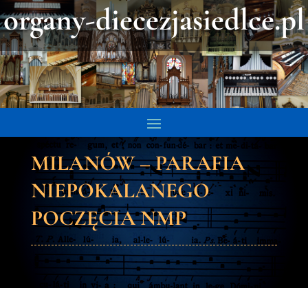
organy-diecezjasiedlce.pl
MILANÓW – PARAFIA
NIEPOKALANEGO
POCZĘCIA NMP