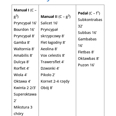
Manuał I
(C –
1
Pedał
(C – f
)
3
3
g
)
Manuał II
(C – g
)
Subkontrabas
Pryncypał 16’
Salicet 16’
32’
Bourdon 16’
Pryncypał
Subbas 16’
Pryncypał 8’
skrzypcowy 8’
Gambabas
Gamba 8’
Flet łagodny 8’
16’
Waltornia 8’
Aeolina 8’
Fletbas 8’
Amabilis 8’
Vox celestis 8’
Oktawbas 8’
Dulcya 8‘
Trawersflet 4’
Puzon 16’
Rorflet 4’
Dzwonki 4’
Wiola 4’
Pikolo 2’
Oktawa 4’
Kornet 2-4 rzędy
Kwinta 2 2/3’
Obój 8’
Superoktawa
2’
Mikstura 3
chóry