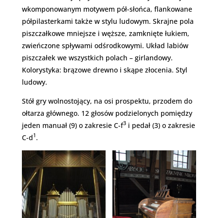
wkomponowanym motywem pół-słońca, flankowane
półpilasterkami także w stylu ludowym. Skrajne pola
piszczałkowe mniejsze i węższe, zamknięte łukiem,
zwieńczone spływami odśrodkowymi. Układ labiów
piszczałek we wszystkich polach – girlandowy.
Kolorystyka: brązowe drewno i skąpe złocenia. Styl
ludowy.
Stół gry wolnostojący, na osi prospektu, przodem do
ołtarza głównego. 12 głosów podzielonych pomiędzy
3
jeden manuał (9) o zakresie C-f
i pedał (3) o zakresie
1
C-d
.