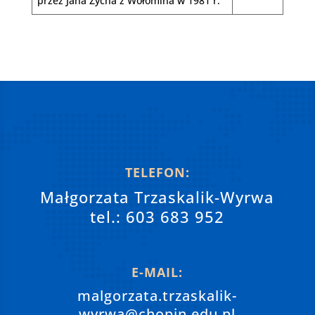
przez Jana Zycha z Wołomina w 1981 r.
TELEFON:
Małgorzata Trzaskalik-Wyrwa
tel.: 603 683 952
E-MAIL:
malgorzata.trzaskalik-
wyrwa@chopin.edu.pl