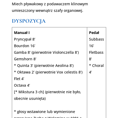
Miech pływakowy z podawaczem klinowym
umieszczony wewnątrz szafy organowej.
DYSPOZYCJA
Manuał I
Pedał
Pryncypał 8’
Subbass
Bourdon 16’
16’
Gamba 8’ (pierwotnie Violonczella 8’)
Fletbass
Gemshorn 8’
8’
* Quinta 3’ (pierwotnie Aeolina 8’)
* Choral
* Oktawa 2’ (pierwotnie Vox celestis 8’)
4’
Flet 4’
Octava 4’
[* Mikstura 3 ch] (pierwotnie nie było,
obecnie usunięta)
* głosy wstawione lub wymienione